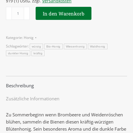
§19 (1) UStG.
zzgl.
Versandkosten
Wald
In den Warenkorb
&
Wiese
500g
Kategorie:
Honig
Menge
Schlagwörter:
würzig
Bio-Honig
Wiesenhonig
Waldhonig
dunkler Honig
kräftig
Beschreibung
Zusätzliche Informationen
Zu Sommerbeginn wenn Brombeere und Weidenröschen
blühen, sammeln die Bienen diesen kräftig-würzigen
Blütenhonig. Sein besonderes Aroma und die dunkle Farbe