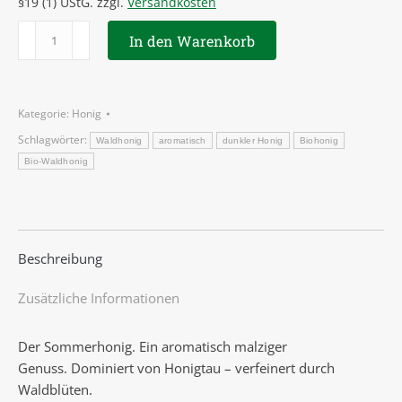
§19 (1) UStG.
zzgl.
Versandkosten
Waldtracht
In den Warenkorb
500g
Menge
Kategorie:
Honig
Schlagwörter:
Waldhonig
aromatisch
dunkler Honig
Biohonig
Bio-Waldhonig
Beschreibung
Zusätzliche Informationen
Der Sommerhonig. Ein aromatisch malziger
Genuss. Dominiert von Honigtau – verfeinert durch
Waldblüten.