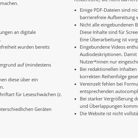
u machen.
Einige PDF-Dateien sind nic
barrierefreie Aufbereitung
Nicht alle eingebundenen Bi
rungen an digitale
Diese Inhalte sind für Scr
.
Eine Überarbeitung ist vor
reiheit wurden bereits
Eingebundene Videos enthal
Audiodeskriptionen. Damit s
Nutzer*innen nur eingeschr
ergrund auf (mindestens
Bei redaktionellen Inhalten
korrekten Reihenfolge geset
nen diese über ein
Vereinzelt fehlen bei Formu
n.
entsprechenden autocomple
riftart für Leseschwächen (z.
Bei starker Vergrößerung d
und Überlappungen komm
nterschiedlichen Geräten
Die Website ist nicht vollst