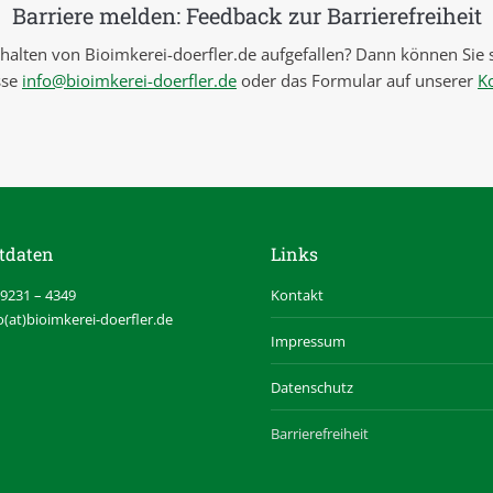
Barriere melden: Feedback zur Barrierefreiheit
alten von Bioimkerei-doerfler.de aufgefallen? Dann können Sie s
sse
info@bioimkerei-doerfler.de
oder das Formular auf unserer
K
tdaten
Links
09231 – 4349
Kontakt
fo(at)bioimkerei-doerfler.de
Impressum
Datenschutz
Barrierefreiheit